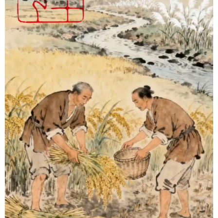
地方频道
北京
天津
河北
山西
辽宁
吉林
上海
江苏
浙江
安徽
福建
江西
山东
河南
湖北
湖南
广东
广西
海南
重庆
四川
贵州
云南
西藏
陕西
甘肃
青海
宁夏
新疆
内蒙古
黑龙江