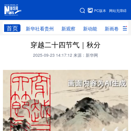
手机版
PC版本
网站无障碍
网站地图
首页
新华社看贵州
新观察
新动能
新画卷
贵
穿越二十四节气｜秋分
新华社看贵州
新观察
新动能
新画卷
2025-09-23 14:17:12
来源：新华网
贵州要闻
贵州领导
人事
廉政
专题
访谈
直播
视频
畅游贵州
数字贵州
律动贵州
健康贵州
光影贵州
部门之窗
县区直达
企业速递
融媒联播
贵阳
遵义
安顺
六盘水
毕节
铜仁
黔东南
黔南
黔西南