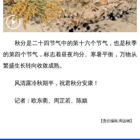
多语种频道
English
Español
Français
عربى
Русский язык
日本語
한국어
秋分是二十四节气中的第十六个节气，也是秋季
Deutsch
Português
的第四个节气，标志着昼夜均分、寒暑平衡，万物从
繁盛生长转向收敛成熟。
风清露冷秋期半，祝君秋分安康！
记者：欧东衢、周芷若、陈嫱
【责任编辑:周远钢】