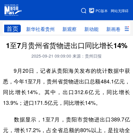
手机版
PC版本
网站无障碍
网站地图
首页
新华社看贵州
新观察
新动能
新画卷
贵
1至7月贵州省货物进出口同比增长14%
新华社看贵州
新观察
新动能
新画卷
2025-09-21 09:09:00
来源：贵州日报
贵州要闻
贵州领导
人事
廉政
9月20日，记者从贵阳海关发布的统计数据中获
专题
访谈
直播
视频
悉，今年1至7月，贵州省货物进出口总额484.1亿元，
畅游贵州
数字贵州
律动贵州
健康贵州
同比增长14%。其中，出口312.6亿元，同比增长
光影贵州
部门之窗
县区直达
企业速递
13.9%；进口171.5亿元，同比增长14%。
融媒联播
贵阳
遵义
安顺
数据显示，1至7月，贵阳市货物进出口389.7亿
六盘水
毕节
铜仁
黔东南
元，增长17.2%，占全省总额的80%以上，是拉动全
黔南
黔西南