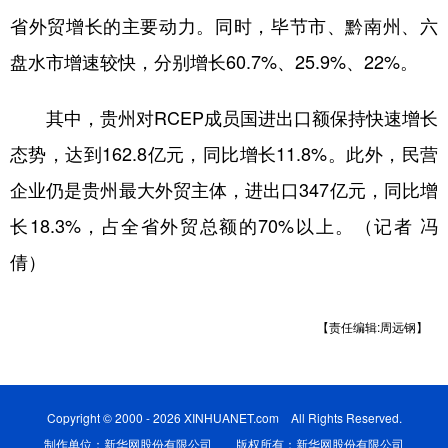
省外贸增长的主要动力。同时，毕节市、黔南州、六
盘水市增速较快，分别增长60.7%、25.9%、22%。
地方频道
其中，贵州对RCEP成员国进出口额保持快速增长
北京
天津
河北
山西
态势，达到162.8亿元，同比增长11.8%。此外，民营
辽宁
吉林
上海
江苏
企业仍是贵州最大外贸主体，进出口347亿元，同比增
浙江
安徽
福建
江西
长18.3%，占全省外贸总额的70%以上。（记者 冯
山东
河南
湖北
湖南
倩）
广东
广西
海南
重庆
四川
贵州
云南
【责任编辑:周远钢】
西藏
陕西
甘肃
青海
宁夏
新疆
内蒙古
黑龙江
Copyright © 2000 - 2026 XINHUANET.com All Rights Reserved.
制作单位：新华网股份有限公司 版权所有：新华网股份有限公司