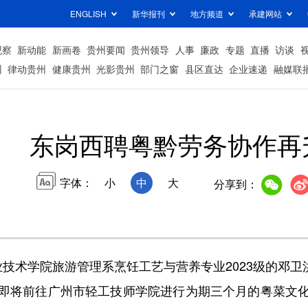
ENGLISH
新华报刊
地方频道
承建网站
观察
新动能
新画卷
贵州要闻
贵州领导
人事
廉政
专题
直播
访谈
州
律动贵州
健康贵州
光影贵州
部门之窗
县区直达
企业速递
融媒联
东岗西聘粤黔劳务协作再
字体：
小
中
大
分享到：
学院旅游管理系烹饪工艺与营养专业2023级的邓卫洪
即将前往广州市轻工技师学院进行为期三个月的粤菜文