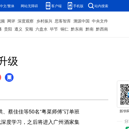
中文/繁体
网站无障碍
客户端
手机版
站内搜索
视频
网评
深度观察
乡村振兴
思客智库
溯源中国
中央文件
播
贵阳
遵义
安顺
六盘水
毕节
铜仁
黔东南
黔南
黔西南
升级
、蔡佳佳等50名“粤菜师傅”订单班
化深度学习，之后将进入广州酒家集