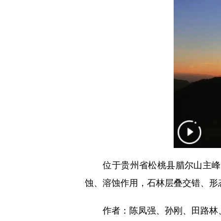
位于贵州省松桃县腊尔山主峰的
蚀、溶蚀作用，石林层叠交错、形
作者：陈凤强、孙刚、田路林