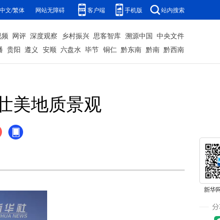
中文/繁体
网站无障碍
客户端
手机版
站内搜索
视频
网评
深度观察
乡村振兴
思客智库
溯源中国
中央文件
播
贵阳
遵义
安顺
六盘水
毕节
铜仁
黔东南
黔南
黔西南
壮美地质景观