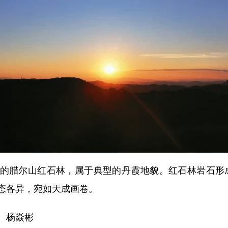
腊尔山红石林，属于典型的丹霞地貌。红石林岩石形成历
态各异，宛如天成画卷。
、杨焱彬