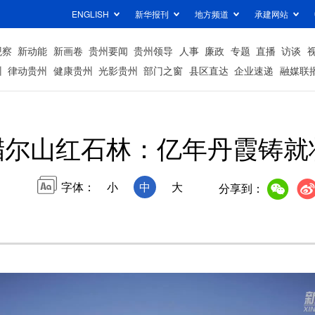
ENGLISH
新华报刊
地方频道
承建网站
观察
新动能
新画卷
贵州要闻
贵州领导
人事
廉政
专题
直播
访谈
州
律动贵州
健康贵州
光影贵州
部门之窗
县区直达
企业速递
融媒联
腊尔山红石林：亿年丹霞铸就
字体：
小
中
大
分享到：