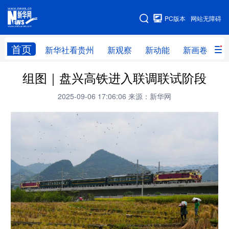
手机版
PC版本
网站无障碍
网站地图
首页
新华社看贵州
新观察
新动能
新画卷
贵
组图｜盘兴高铁进入联调联试阶段
新华社看贵州
新观察
新动能
新画卷
2025-09-06 17:06:06
来源：新华网
贵州要闻
贵州领导
人事
廉政
专题
访谈
直播
视频
畅游贵州
数字贵州
律动贵州
健康贵州
光影贵州
部门之窗
县区直达
企业速递
融媒联播
贵阳
遵义
安顺
六盘水
毕节
铜仁
黔东南
黔南
黔西南