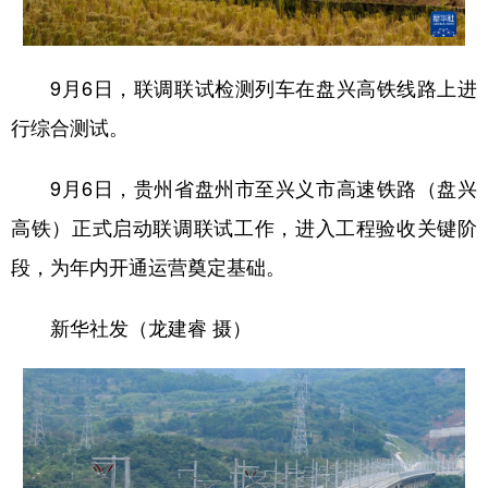
地方频道
9月6日，联调联试检测列车在盘兴高铁线路上进
行综合测试。
北京
天津
河北
山西
辽宁
吉林
上海
江苏
9月6日，贵州省盘州市至兴义市高速铁路（盘兴
浙江
安徽
福建
江西
高铁）正式启动联调联试工作，进入工程验收关键阶
段，为年内开通运营奠定基础。
山东
河南
湖北
湖南
广东
广西
海南
重庆
新华社发（龙建睿 摄）
四川
贵州
云南
西藏
陕西
甘肃
青海
宁夏
新疆
内蒙古
黑龙江