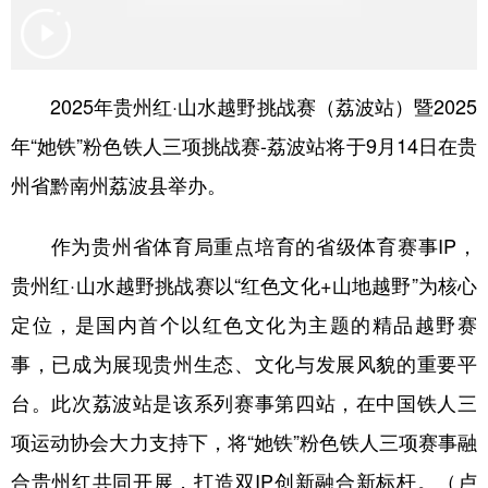
地方频道
2025年贵州红·山水越野挑战赛（荔波站）暨2025
北京
天津
河北
山西
年“她铁”粉色铁人三项挑战赛-荔波站将于9月14日在贵
辽宁
吉林
上海
江苏
州省黔南州荔波县举办。
浙江
安徽
福建
江西
作为贵州省体育局重点培育的省级体育赛事IP，
山东
河南
湖北
湖南
贵州红·山水越野挑战赛以“红色文化+山地越野”为核心
广东
广西
海南
重庆
定位，是国内首个以红色文化为主题的精品越野赛
四川
贵州
云南
西藏
事，已成为展现贵州生态、文化与发展风貌的重要平
台。此次荔波站是该系列赛事第四站，在中国铁人三
陕西
甘肃
青海
宁夏
项运动协会大力支持下，将“她铁”粉色铁人三项赛事融
新疆
内蒙古
黑龙江
合贵州红共同开展，打造双IP创新融合新标杆。（卢