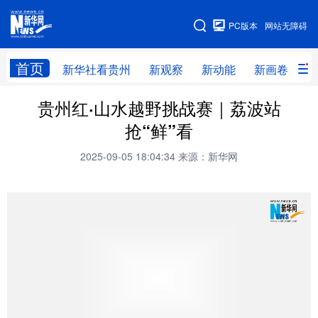
手机版
PC版本
网站无障碍
网站地图
首页
新华社看贵州
新观察
新动能
新画卷
贵
贵州红·山水越野挑战赛｜荔波站
新华社看贵州
新观察
新动能
新画卷
抢“鲜”看
贵州要闻
贵州领导
人事
廉政
2025-09-05 18:04:34
来源：新华网
专题
访谈
直播
视频
畅游贵州
数字贵州
律动贵州
健康贵州
光影贵州
部门之窗
县区直达
企业速递
融媒联播
贵阳
遵义
安顺
六盘水
毕节
铜仁
黔东南
黔南
黔西南