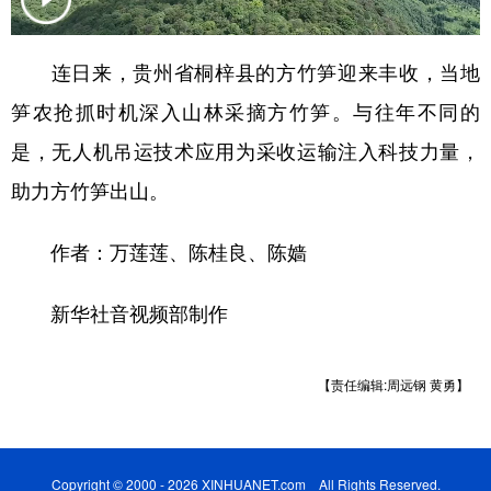
连日来，贵州省桐梓县的方竹笋迎来丰收，当地
地方频道
笋农抢抓时机深入山林采摘方竹笋。与往年不同的
北京
天津
河北
山西
是，无人机吊运技术应用为采收运输注入科技力量，
辽宁
吉林
上海
江苏
助力方竹笋出山。
浙江
安徽
福建
江西
作者：万莲莲、陈桂良、陈嫱
山东
河南
湖北
湖南
新华社音视频部制作
广东
广西
海南
重庆
四川
贵州
云南
西藏
【责任编辑:周远钢 黄勇】
陕西
甘肃
青海
宁夏
新疆
内蒙古
黑龙江
Copyright © 2000 - 2026 XINHUANET.com All Rights Reserved.