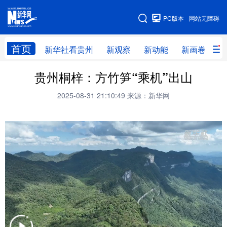
手机版
PC版本
网站无障碍
网站地图
首页
新华社看贵州
新观察
新动能
新画卷
贵
贵州桐梓：方竹笋“乘机”出山
新华社看贵州
新观察
新动能
新画卷
2025-08-31 21:10:49
来源：新华网
贵州要闻
贵州领导
人事
廉政
专题
访谈
直播
视频
畅游贵州
数字贵州
律动贵州
健康贵州
光影贵州
部门之窗
县区直达
企业速递
融媒联播
贵阳
遵义
安顺
六盘水
毕节
铜仁
黔东南
黔南
黔西南