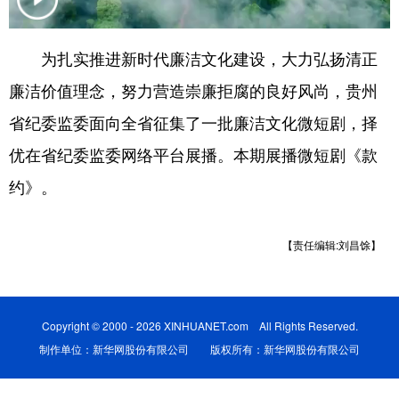
为扎实推进新时代廉洁文化建设，大力弘扬清正
地方频道
廉洁价值理念，努力营造崇廉拒腐的良好风尚，贵州
北京
天津
河北
山西
省纪委监委面向全省征集了一批廉洁文化微短剧，择
辽宁
吉林
上海
江苏
优在省纪委监委网络平台展播。本期展播微短剧《款
浙江
安徽
福建
江西
约》。
山东
河南
湖北
湖南
【责任编辑:刘昌馀】
广东
广西
海南
重庆
四川
贵州
云南
西藏
Copyright © 2000 - 2026 XINHUANET.com All Rights Reserved.
陕西
甘肃
青海
宁夏
制作单位：新华网股份有限公司 版权所有：新华网股份有限公司
新疆
内蒙古
黑龙江