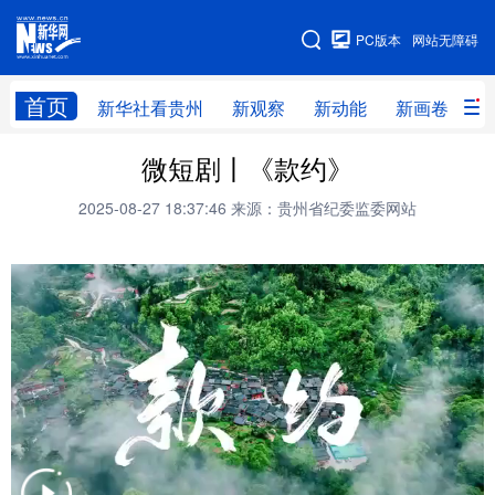
手机版
PC版本
网站无障碍
网站地图
首页
新华社看贵州
新观察
新动能
新画卷
贵
微短剧丨《款约》
新华社看贵州
新观察
新动能
新画卷
2025-08-27 18:37:46
来源：贵州省纪委监委网站
贵州要闻
贵州领导
人事
廉政
专题
访谈
直播
视频
畅游贵州
数字贵州
律动贵州
健康贵州
光影贵州
部门之窗
县区直达
企业速递
融媒联播
贵阳
遵义
安顺
六盘水
毕节
铜仁
黔东南
黔南
黔西南