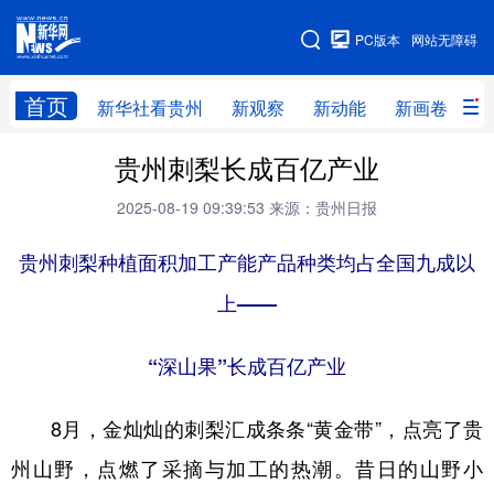
手机版
PC版本
网站无障碍
网站地图
首页
新华社看贵州
新观察
新动能
新画卷
贵
贵州刺梨长成百亿产业
新华社看贵州
新观察
新动能
新画卷
2025-08-19 09:39:53
来源：贵州日报
贵州要闻
贵州领导
人事
廉政
贵州刺梨种植面积加工产能产品种类均占全国九成以
专题
访谈
直播
视频
上——
畅游贵州
数字贵州
律动贵州
健康贵州
光影贵州
部门之窗
县区直达
企业速递
“深山果”长成百亿产业
融媒联播
贵阳
遵义
安顺
8月，金灿灿的刺梨汇成条条“黄金带”，点亮了贵
六盘水
毕节
铜仁
黔东南
州山野，点燃了采摘与加工的热潮。昔日的山野小
黔南
黔西南