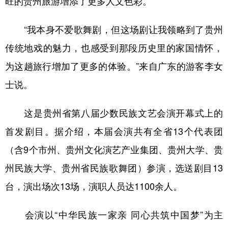
旺的贵州旅游增添了更多人文色彩。
“我本身不爱歌舞剧，但这场剧让我领略到了贵州
地方频道
传统地戏的魅力，也感受到那段历史里的家国情怀，
北京
天津
河北
山西
为这趟旅行增加了更多的体验。”来自广东的游客李女
辽宁
吉林
上海
江苏
士说。
浙江
安徽
福建
江西
这是贵州省第八届少数民族文艺会演开幕式上的
山东
河南
湖北
湖南
首发剧目。据介绍，本届会演共有全省13个代表团
广东
广西
海南
重庆
（含9个市州、贵州文化演艺产业集团、贵州大学、贵
州民族大学、贵州省民族歌舞团）参演，选送剧目13
四川
贵州
云南
西藏
台，演出场次13场，演职人员达1100余人。
陕西
甘肃
青海
宁夏
新疆
内蒙古
黑龙江
会演以“中华民族一家亲 同心共筑中国梦”为主