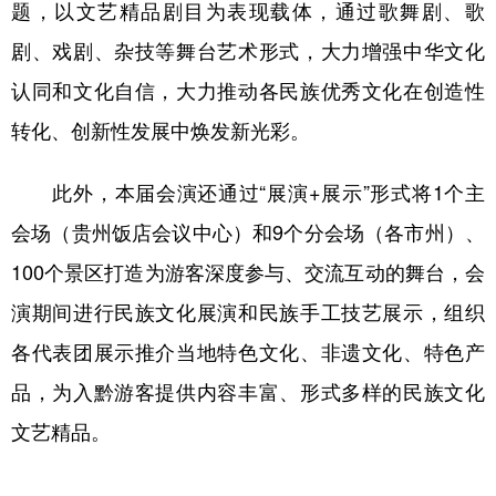
题，以文艺精品剧目为表现载体，通过歌舞剧、歌
多语种频道
剧、戏剧、杂技等舞台艺术形式，大力增强中华文化
认同和文化自信，大力推动各民族优秀文化在创造性
English
Español
Français
عربى
转化、创新性发展中焕发新光彩。
Русский язык
日本語
한국어
Deutsch
Português
此外，本届会演还通过“展演+展示”形式将1个主
会场（贵州饭店会议中心）和9个分会场（各市州）、
100个景区打造为游客深度参与、交流互动的舞台，会
演期间进行民族文化展演和民族手工技艺展示，组织
各代表团展示推介当地特色文化、非遗文化、特色产
品，为入黔游客提供内容丰富、形式多样的民族文化
文艺精品。