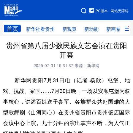
手机版
PC版本
网站无障碍
网站地图
首页
新华社看贵州
新观察
新动能
新画卷
贵
贵州省第八届少数民族文艺会演在贵阳
新华社看贵州
新观察
新动能
新画卷
开幕
贵州要闻
贵州领导
人事
廉政
2025-07-31 15:31:37
来源：新华网
专题
访谈
直播
视频
新华网贵阳7月31日电（记者 杨欣）屯堡、地
畅游贵州
数字贵州
律动贵州
健康贵州
戏、抗战、家国……7月30日晚，一场以安顺屯堡为叙
光影贵州
部门之窗
县区直达
企业速递
事核心，讲述百姓送子参军、各族群众共赴国难的大
融媒联播
贵阳
遵义
安顺
型歌舞剧《山河同心》在贵州省贵阳市贵州饭店国际
六盘水
毕节
铜仁
黔东南
会议中心上演。九十分钟的演出掌声不断，为人气正
黔南
黔西南