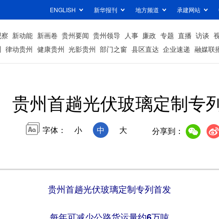
ENGLISH
新华报刊
地方频道
承建网站
观察
新动能
新画卷
贵州要闻
贵州领导
人事
廉政
专题
直播
访谈
州
律动贵州
健康贵州
光影贵州
部门之窗
县区直达
企业速递
融媒联
贵州首趟光伏玻璃定制专
字体：
小
中
大
分享到：
贵州首趟光伏玻璃定制专列首发
每年可减少公路货运量约6万吨