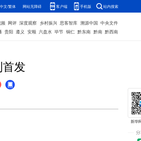
中文/繁体
网站无障碍
客户端
手机版
站内搜索
视频
网评
深度观察
乡村振兴
思客智库
溯源中国
中央文件
播
贵阳
遵义
安顺
六盘水
毕节
铜仁
黔东南
黔南
黔西南
列首发