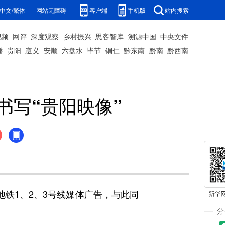
中文/繁体
网站无障碍
客户端
手机版
站内搜索
视频
网评
深度观察
乡村振兴
思客智库
溯源中国
中央文件
播
贵阳
遵义
安顺
六盘水
毕节
铜仁
黔东南
黔南
黔西南
书写“贵阳映像”
铁1、2、3号线媒体广告，与此同