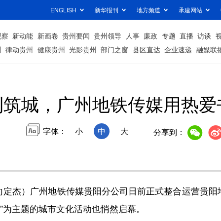
ENGLISH
新华报刊
地方频道
承建网站
观察
新动能
新画卷
贵州要闻
贵州领导
人事
廉政
专题
直播
访谈
州
律动贵州
健康贵州
光影贵州
部门之窗
县区直达
企业速递
融媒联
到筑城，广州地铁传媒用热爱
字体：
小
中
大
分享到：
定杰）广州地铁传媒贵阳分公司日前正式整合运营贵阳地
阳”为主题的城市文化活动也悄然启幕。