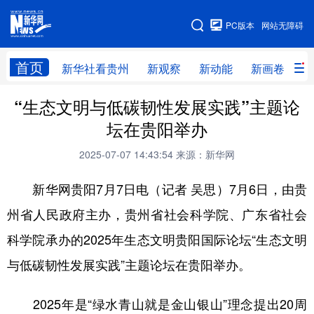
手机版
PC版本
网站无障碍
网站地图
首页
新华社看贵州
新观察
新动能
新画卷
贵
“生态文明与低碳韧性发展实践”主题论
新华社看贵州
新观察
新动能
新画卷
坛在贵阳举办
贵州要闻
贵州领导
人事
廉政
2025-07-07 14:43:54
来源：新华网
专题
访谈
直播
视频
新华网贵阳7月7日电（记者 吴思）7月6日，由贵
畅游贵州
数字贵州
律动贵州
健康贵州
州省人民政府主办，贵州省社会科学院、广东省社会
光影贵州
部门之窗
县区直达
企业速递
科学院承办的2025年生态文明贵阳国际论坛“生态文明
融媒联播
贵阳
遵义
安顺
与低碳韧性发展实践”主题论坛在贵阳举办。
六盘水
毕节
铜仁
黔东南
2025年是“绿水青山就是金山银山”理念提出20周
黔南
黔西南