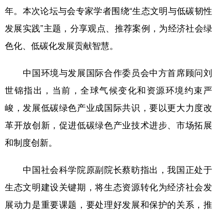
年。本次论坛与会专家学者围绕“生态文明与低碳韧性
发展实践”主题，分享观点、推荐案例，为经济社会绿
地方频道
色化、低碳化发展贡献智慧。
北京
天津
河北
山西
中国环境与发展国际合作委员会中方首席顾问刘
辽宁
吉林
上海
江苏
世锦指出，当前，全球气候变化和资源环境约束严
浙江
安徽
福建
江西
峻，发展低碳绿色产业成国际共识，要以更大力度改
山东
河南
湖北
湖南
革开放创新，促进低碳绿色产业技术进步、市场拓展
广东
广西
海南
重庆
和制度创新。
四川
贵州
云南
西藏
中国社会科学院原副院长蔡昉指出，我国正处于
陕西
甘肃
青海
宁夏
生态文明建设关键期，将生态资源转化为经济社会发
新疆
内蒙古
黑龙江
展动力是重要课题，要处理好发展和保护的关系，推