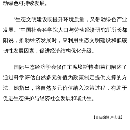
动绿色可持续发展。
多语种频道
“生态文明建设既提升环境质量，又带动绿色产业
English
Español
Français
عربى
发展。”中国社会科学院人口与劳动经济研究所所长都
Русский язык
日本語
한국어
阳说，推动经济发展时，应利用生态文明建设和低碳
Deutsch
Português
韧性发展因素，促进经济结构优化升级。
国际生态经济学会候任主席埃斯特·凯莱门阐述了
通过科学评估自然多元价值为政策制定提供支撑的方
法。她指出，将自然多元价值纳入决策过程，有助于
促进生态保护与经济社会发展和谐共生。
【责任编辑:卢志佳】