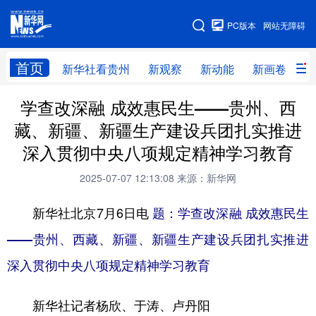
手机版
PC版本
网站无障碍
网站地图
首页
新华社看贵州
新观察
新动能
新画卷
贵
学查改深融 成效惠民生——贵州、西
新华社看贵州
新观察
新动能
新画卷
藏、新疆、新疆生产建设兵团扎实推进
贵州要闻
贵州领导
人事
廉政
深入贯彻中央八项规定精神学习教育
专题
访谈
直播
视频
2025-07-07 12:13:08
来源：新华网
畅游贵州
数字贵州
律动贵州
健康贵州
新华社北京7月6日电
题：学查改深融 成效惠民生
光影贵州
部门之窗
县区直达
企业速递
——贵州、西藏、新疆、新疆生产建设兵团扎实推进
融媒联播
贵阳
遵义
安顺
深入贯彻中央八项规定精神学习教育
六盘水
毕节
铜仁
黔东南
新华社记者杨欣、于涛、卢丹阳
黔南
黔西南