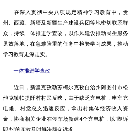
在深入贯彻中央八项规定精神学习教育中，贵
地方频道
州、西藏、新疆及新疆生产建设兵团等地密切联系群
众，持续一体推进学查改，以作风建设推动民生服务
北京
天津
河北
山西
见效落地，在急难险重的任务中检验学习成果，推动
辽宁
吉林
上海
江苏
学习教育走深走实。
浙江
安徽
福建
江西
一体推进学查改
山东
河南
湖北
湖南
广东
广西
海南
重庆
近日，新疆克孜勒苏柯尔克孜自治州阿图什市松
四川
贵州
云南
西藏
他克镇帕提阡村村民反映，由于缺乏充电桩，电车充
电难。村党总支迅速反应，拿出村集体经济收入资
陕西
甘肃
青海
宁夏
金，协商相关企业在停车场新建4个充电桩，以“即诉
新疆
内蒙古
黑龙江
即办”的实效及时解决群众诉求。