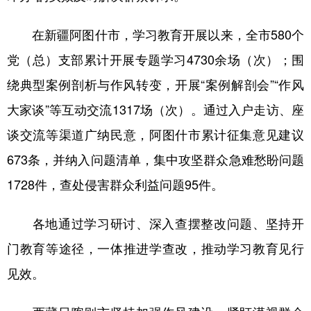
多语种频道
在新疆阿图什市，学习教育开展以来，全市580个
党（总）支部累计开展专题学习4730余场（次）；围
English
Español
Français
عربى
绕典型案例剖析与作风转变，开展“案例解剖会”“作风
Русский язык
日本語
한국어
大家谈”等互动交流1317场（次）。通过入户走访、座
Deutsch
Português
谈交流等渠道广纳民意，阿图什市累计征集意见建议
673条，并纳入问题清单，集中攻坚群众急难愁盼问题
1728件，查处侵害群众利益问题95件。
各地通过学习研讨、深入查摆整改问题、坚持开
门教育等途径，一体推进学查改，推动学习教育见行
见效。