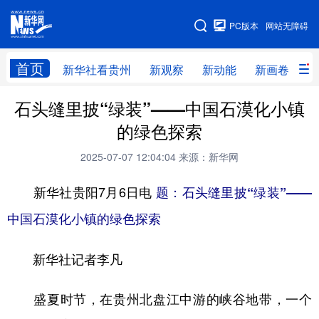
手机版
PC版本
网站无障碍
网站地图
首页
新华社看贵州
新观察
新动能
新画卷
贵
石头缝里披“绿装”——中国石漠化小镇
新华社看贵州
新观察
新动能
新画卷
的绿色探索
贵州要闻
贵州领导
人事
廉政
2025-07-07 12:04:04
来源：新华网
专题
访谈
直播
视频
新华社贵阳7月6日电
题：石头缝里披“绿装”——
畅游贵州
数字贵州
律动贵州
健康贵州
中国石漠化小镇的绿色探索
光影贵州
部门之窗
县区直达
企业速递
新华社记者李凡
融媒联播
贵阳
遵义
安顺
六盘水
毕节
铜仁
黔东南
盛夏时节，在贵州北盘江中游的峡谷地带，一个
黔南
黔西南