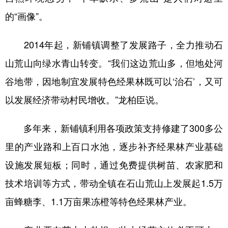
的“画像”。
多语种频道
2014年起，新铺镇调整了发展路子，全力推动石
English
Español
Français
عربى
山荒山向绿水青山转变。“我们这边荒山多，但地处河
Русский язык
日本語
한국어
谷地带，因地制宜发展特色经果林既可以‘治石’，又可
Deutsch
Português
以发展经济带动村民增收。”龙柏臣说。
多年来，新铺镇利用各项政策支持修建了300多公
里的产业路和上百口水池，逐步补齐经果林产业基础
设施发展短板；同时，通过免费提供树苗、农家肥和
技术培训等方式，带动全镇在石山荒山上发展起1.5万
亩蜂糖李、1.1万亩果冻橙等特色经果林产业。