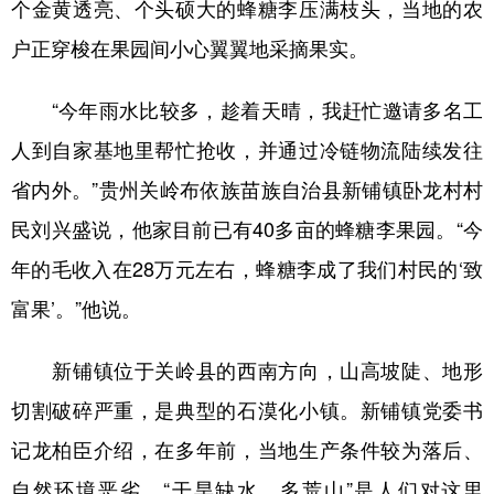
个金黄透亮、个头硕大的蜂糖李压满枝头，当地的农
户正穿梭在果园间小心翼翼地采摘果实。
地方频道
“今年雨水比较多，趁着天晴，我赶忙邀请多名工
北京
天津
河北
山西
人到自家基地里帮忙抢收，并通过冷链物流陆续发往
辽宁
吉林
上海
江苏
省内外。”贵州关岭布依族苗族自治县新铺镇卧龙村村
浙江
安徽
福建
江西
民刘兴盛说，他家目前已有40多亩的蜂糖李果园。“今
年的毛收入在28万元左右，蜂糖李成了我们村民的‘致
山东
河南
湖北
湖南
富果’。”他说。
广东
广西
海南
重庆
四川
贵州
云南
西藏
新铺镇位于关岭县的西南方向，山高坡陡、地形
切割破碎严重，是典型的石漠化小镇。新铺镇党委书
陕西
甘肃
青海
宁夏
记龙柏臣介绍，在多年前，当地生产条件较为落后、
新疆
内蒙古
黑龙江
自然环境恶劣，“干旱缺水、多荒山”是人们对这里