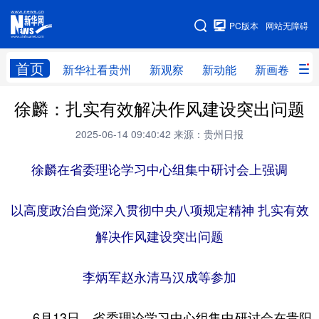
手机版
PC版本
网站无障碍
网站地图
首页
新华社看贵州
新观察
新动能
新画卷
贵
徐麟：扎实有效解决作风建设突出问题
新华社看贵州
新观察
新动能
新画卷
2025-06-14 09:40:42
来源：贵州日报
贵州要闻
贵州领导
人事
廉政
徐麟在省委理论学习中心组集中研讨会上强调
专题
访谈
直播
视频
畅游贵州
数字贵州
律动贵州
健康贵州
以高度政治自觉深入贯彻中央八项规定精神 扎实有效
光影贵州
部门之窗
县区直达
企业速递
解决作风建设突出问题
融媒联播
贵阳
遵义
安顺
李炳军赵永清马汉成等参加
六盘水
毕节
铜仁
黔东南
6月13日，省委理论学习中心组集中研讨会在贵阳
黔南
黔西南