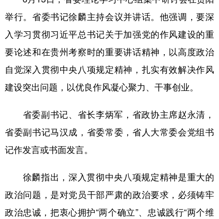
举行。省委书记徐麟主持会议并讲话。他强调，要深
入学习贯彻习近平总书记关于加强党的作风建设的重
地方频道
要论述和在贵州考察时的重要讲话精神，以高度政治
北京
天津
河北
山西
自觉深入贯彻中央八项规定精神，扎实有效解决作风
辽宁
吉林
上海
江苏
建设突出问题，以优良作风凝心聚力、干事创业。
浙江
安徽
福建
江西
省委副书记、省长李炳军，省政协主席赵永清，
山东
河南
湖北
湖南
省委副书记马汉成，省委常委，省人大常委会党组书
广东
广西
海南
重庆
记作发言或书面发言。
四川
贵州
云南
西藏
徐麟指出，深入贯彻中央八项规定精神是重大的
陕西
甘肃
青海
宁夏
政治问题，是对党员干部严肃的政治要求，必须铸牢
新疆
内蒙古
黑龙江
政治忠诚，把衷心拥护“两个确立”、忠诚践行“两个维