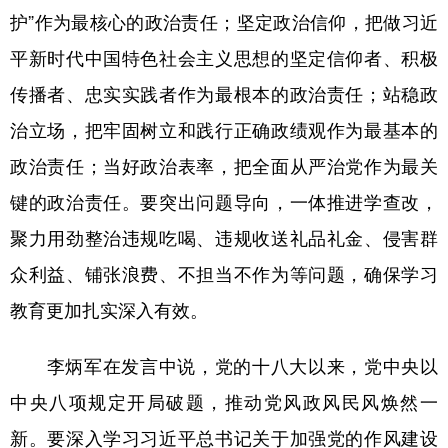
护”作为最核心的政治责任；坚定政治信仰，把做习近
多语种频道
平新时代中国特色社会主义思想的坚定信仰者、积极
English
Español
Français
عربى
传播者、忠实实践者作为最根本的政治责任；站稳政
治立场，把牢固树立和践行正确政绩观作为最基本的
Русский язык
日本語
한국어
政治责任；当好政治表率，把全面从严治党作为最关
Deutsch
Português
键的政治责任。要突出问题导向，一体推进学查改，
聚力用劲整治违规吃喝、违规收送礼品礼金、侵害群
众利益、铺张浪费、不担当不作为等问题，确保学习
教育更加扎实深入有效。
李炳军在发言中说，党的十八大以来，党中央以
中央八项规定开局破题，推动党风政风民风焕然一
新。要深入学习习近平总书记关于加强党的作风建设