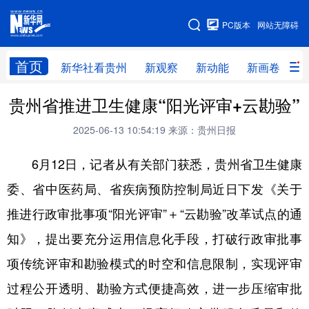
手机版
PC版本
网站无障碍
网站地图
首页
新华社看贵州
新观察
新动能
新画卷
贵
贵州省推进卫生健康“阳光评审+云勘验”
新华社看贵州
新观察
新动能
新画卷
2025-06-13 10:54:19
来源：贵州日报
贵州要闻
贵州领导
人事
廉政
6月12日，记者从有关部门获悉，贵州省卫生健康
专题
访谈
直播
视频
委、省中医药局、省疾病预防控制局近日下发《关于
畅游贵州
数字贵州
律动贵州
健康贵州
推进行政审批事项“阳光评审”＋“云勘验”改革试点的通
光影贵州
部门之窗
县区直达
企业速递
知》，提出要充分运用信息化手段，打破行政审批事
融媒联播
贵阳
遵义
安顺
项传统评审和勘验模式的时空和信息限制，实现评审
六盘水
毕节
铜仁
黔东南
过程公开透明、勘验方式便捷高效，进一步压缩审批
黔南
黔西南