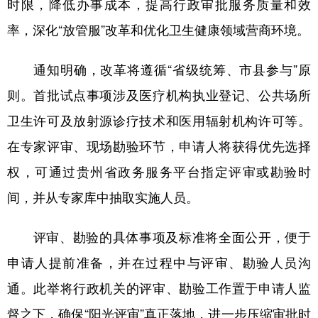
时限，降低办事成本，提高行政审批服务质量和效
率，深化“放管服”改革和优化卫生健康领域营商环境。
地方频道
通知明确，改革将遵循“省级统筹、市县参与”原
北京
天津
河北
山西
则。首批试点事项涉及医疗机构执业登记、公共场所
辽宁
吉林
上海
江苏
卫生许可及放射源诊疗技术和医用辐射机构许可等。
在专家评审、现场勘验环节，申请人将获得优先选择
浙江
安徽
福建
江西
权，可通过贵州省政务服务平台指定评审或勘验时
山东
河南
湖北
湖南
间，并从专家库中抽取实施人员。
广东
广西
海南
重庆
四川
贵州
云南
西藏
评审、勘验的具体事项及标准将全面公开，便于
申请人提前准备，并在过程中与评审、勘验人员沟
陕西
甘肃
青海
宁夏
通。此举将行政机关的评审、勘验工作置于申请人监
新疆
内蒙古
黑龙江
督之下，确保“阳光评审”真正落地，进一步压缩审批时