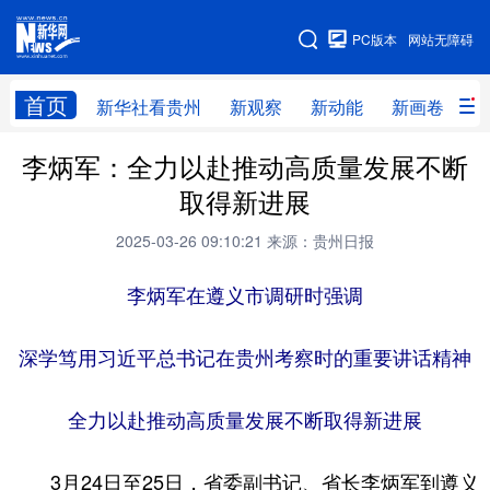
手机版
PC版本
网站无障碍
网站地图
首页
新华社看贵州
新观察
新动能
新画卷
贵
李炳军：全力以赴推动高质量发展不断
新华社看贵州
新观察
新动能
新画卷
取得新进展
贵州要闻
贵州领导
人事
廉政
2025-03-26 09:10:21
来源：贵州日报
专题
访谈
直播
视频
李炳军在遵义市调研时强调
畅游贵州
数字贵州
律动贵州
健康贵州
光影贵州
部门之窗
县区直达
企业速递
深学笃用习近平总书记在贵州考察时的重要讲话精神
融媒联播
贵阳
遵义
安顺
全力以赴推动高质量发展不断取得新进展
六盘水
毕节
铜仁
黔东南
3月24日至25日，省委副书记、省长李炳军到遵义
黔南
黔西南