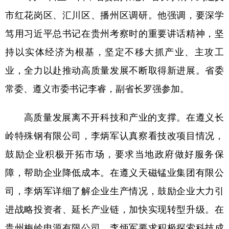
市红花岗区、汇川区、播州区调研。他强调，要深学
笃用习近平总书记在贵州考察时的重要讲话精神，坚
地方频道
持以实体经济为根基，坚定不移大抓产业、主攻工
北京
天津
河北
山西
业，全力以赴推动高质量发展不断取得新进展。省委
辽宁
吉林
上海
江苏
常委、遵义市委书记李睿，副省长罗强参加。
浙江
安徽
福建
江西
高质量发展离不开科技和产业的支撑。在遵义长
山东
河南
湖北
湖南
岭特殊钢有限公司，李炳军认真察看技改项目情况，
广东
广西
海南
重庆
鼓励企业积极开拓市场，要求当地政府做好服务保
四川
贵州
云南
西藏
障，帮助企业降低成本。在遵义天磁锰业集团有限公
司，李炳军详细了解企业生产情况，鼓励企业大力引
陕西
甘肃
青海
宁夏
进战略投资者、延长产业链，加快实现转型升级。在
新疆
内蒙古
黑龙江
贵州梅岭电源有限公司，李炳军要求积极探索科技成