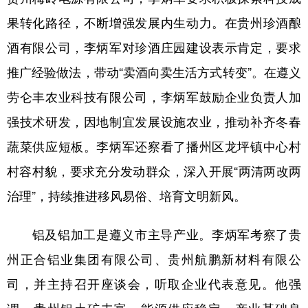
果转化路径，不断增强发展内生动力。在贵州珍酒酿
多语种频道
酒有限公司，李炳军对珍酒庄园建设表示肯定，要求
English
Español
Français
عربى
推广经验做法，带动“卖酒向卖生活方式转变”。在遵义
Русский язык
日本語
한국어
劳仑丰农业科技有限公司，李炳军鼓励企业负责人加
Deutsch
Português
强技术研发，因地制宜发展设施农业，推动补齐冬春
蔬菜供应短板。李炳军还察看了播州区龙坪镇中心村
村容村貌，要求充分发动群众，深入开展“两清两改两
治理”，持续推进移风易俗、培育文明新风。
铝及铝加工是遵义市主导产业。李炳军考察了贵
州正合铝业集团有限公司、贵州航鹏新材料有限公
司，并主持召开座谈会，听取企业代表意见。他强