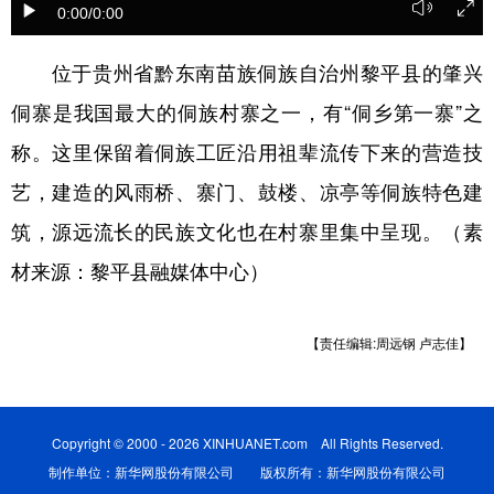
0:00
/0:00
位于贵州省黔东南苗族侗族自治州黎平县的肇兴
地方频道
侗寨是我国最大的侗族村寨之一，有“侗乡第一寨”之
北京
天津
河北
山西
称。这里保留着侗族工匠沿用祖辈流传下来的营造技
辽宁
吉林
上海
江苏
艺，建造的风雨桥、寨门、鼓楼、凉亭等侗族特色建
浙江
安徽
福建
江西
筑，源远流长的民族文化也在村寨里集中呈现。（素
材来源：黎平县融媒体中心）
山东
河南
湖北
湖南
广东
广西
海南
重庆
【责任编辑:周远钢 卢志佳】
四川
贵州
云南
西藏
陕西
甘肃
青海
宁夏
Copyright © 2000 - 2026 XINHUANET.com All Rights Reserved.
新疆
内蒙古
黑龙江
制作单位：新华网股份有限公司 版权所有：新华网股份有限公司