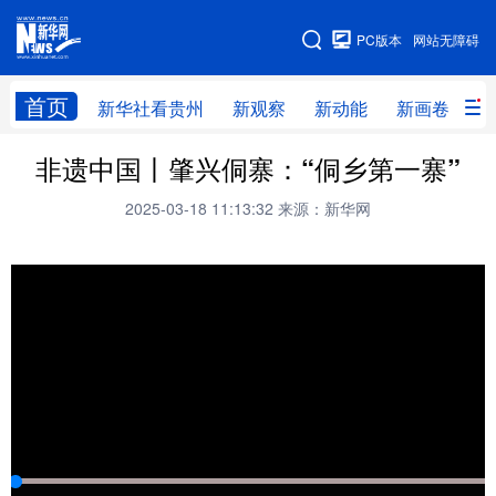
手机版
PC版本
网站无障碍
网站地图
首页
新华社看贵州
新观察
新动能
新画卷
贵
非遗中国丨肇兴侗寨：“侗乡第一寨”
新华社看贵州
新观察
新动能
新画卷
2025-03-18 11:13:32
来源：新华网
贵州要闻
贵州领导
人事
廉政
专题
访谈
直播
视频
畅游贵州
数字贵州
律动贵州
健康贵州
光影贵州
部门之窗
县区直达
企业速递
融媒联播
贵阳
遵义
安顺
六盘水
毕节
铜仁
黔东南
黔南
黔西南