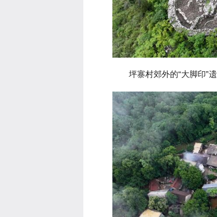
 坪寨村郊外的“大脚印”遗