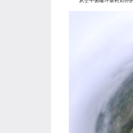
 从空中俯瞰坪寨村郊外的“