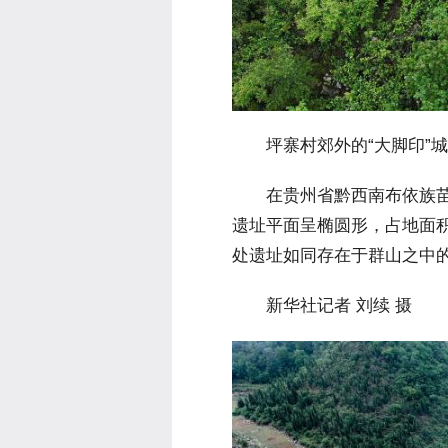
 坪寨村郊外的“大脚印”城
 在贵州省黔西南布依族苗
遗址平面呈椭圆形，占地面积
处遗址如同存在于群山之中
 新华社记者 刘续 摄