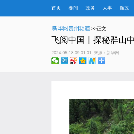
首页
要闻
政务
人事
廉政
>>正文
飞阅中国丨探秘群山中
2024-05-18 09:01:01
 来源：
新华网